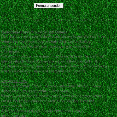
Keine Abmahnung ohne vorherigen Kontakt
Der Inhalt des auf dieser Webseite
publizierten Textes dient nicht der
Vermittlung von Wissen oder Weiterbildung. Einschätzungen,
Standpunkte und Beurteilungen resultieren aus persönlichen
Erfahrungen.
Sollte der Inhalt oder die Aufmachung dieser Seite die Rechte Dritter
oder gesetzliche Bestimmungen verletzen, bitte ich freundlichst
um Benachrichtigung, wenn möglich ohne Kostennote. Entsprechende
Inhalte werden dann umgehend bearbeitet oder gelöscht.
Haftung für Links
Diese Seite enthält Links zu externen Webseiten Dritter, auf deren
Inhalte kein Einfluss genommen werden kann.
Ebenso kann für fremde Inhalte keine Gewähr übernommen werden.
Für die Inhalte der verlinkten Seiten ist der jeweilige Betreiber
verantwortlich.
Sollte
der Betreiber dieser Seite Kenntnis über illegale
Inhalte verlinkter