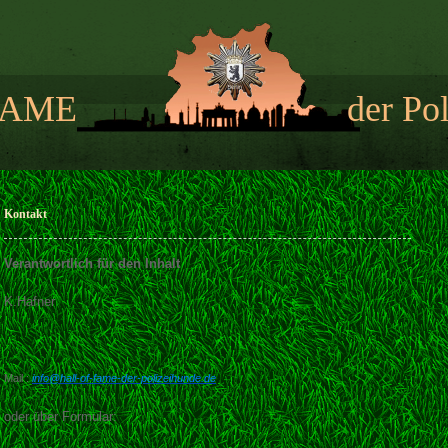
 FAME der Polize
Kontakt
Verantwortlich für den Inhalt
K.Hafner
Mail :
info@hall-of-fame-der-polizeihunde.
d
e
oder über Formular: