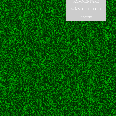
KOMMENTARE
G Ä S T E B U C H
Kontakt