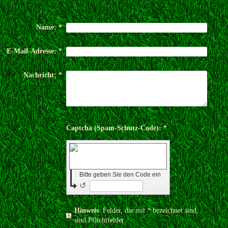
Name:
*
E-Mail-Adresse:
*
Nachricht:
*
Captcha (Spam-Schutz-Code): *
Bitte geben Sie den Code ein
↺
Hinweis
: Felder, die mit
*
bezeichnet sind,
sind Pflichtfelder.