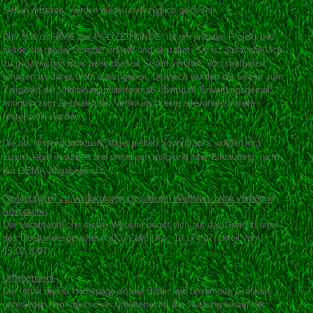
Seiten erhalten, werden diese unverzüglich gelöscht.
Die „Hall of FAME der POLIZEIHUNDE“ ist ein privates Projekt und
wurde mit großer Sorgfalt erstellt und gestaltet. Sie ist ausschließlich
zu polizeilichen bzw. behördlichen Seiten verlinkt. Von strafbaren
Inhalten ist daher nicht auszugehen. Dennoch wurden die Seiten zum
Zeitpunkt der Verlinkung pflichtgemäß überprüft. Erwartungsgemäß
konnten zum Zeitpunkt der Verlinkung keine relevanten Inhalte
festgestellt werden.
Die als Hintergrundmusik abgespielten.Soundtracks wurden incl.
Lizens legal erworben und
unterlieg
t, aufgrund ihrer Einstufung, nicht
der GEMA-Abgabepflicht.
Gerichtsurteil zu Verlinkungen zu anderen Websites ohne vorherige
Absprache
Der Verantwortliche dieser Website beruft sich auf das Gerichtsurteil
des Oberlandesgerichts (OLG) Celle (Az.: 13 U 4/07, Urteil vom
15.02.2007).
Urheberrecht
Der Inhalt dieser Homepage so wie Bilder und bestimmte Grafiken,
unterliegen dem deutschen Urheberrecht. Die Nutzung bedarf der