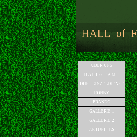
HALL of
ÜBER UNS
H A L L of F A M E
DHF - EINZELDIENST
RONNY
BRANDO
GALLERIE 1
GALLERIE 2
AKTUELLES