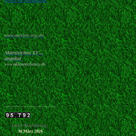
polizei-der-computertest/
www.weisser-ring.de
Aktenzeichen XY ...
ungelöst
www.
aktenzeichenxy
.
de
Letzte Bearbeitung:
30.März 2026