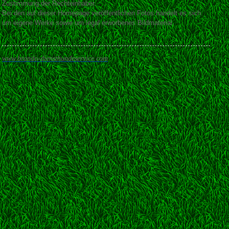
Zustimmung der Rechteinhaber.
Bei den auf dieser Homepage veröffentlichen Fotos handelt es sich
um eigene Werke sowie um legal erworbenes Bildmaterial.
www.brando-diensthundeservice.com